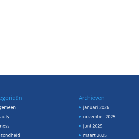
egorieën
Archieven
lgemeen
januari 2026
auty
november 2025
tness
juni 2025
ezondheid
maart 2025