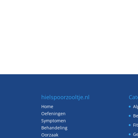
hielspoorzooltje.nl
Cat
Home
A
Oefeningen
Be
Symptomen
Fi
Behandeling
G
Oorzaak