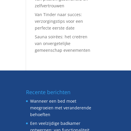
zelfvertrouwen
Van Tinder naar succes:
verzorgingstips voor een
perfecte eerste date
Sauna soirées: het creëren
van onvergetelijke
gemeenschap evenementen
Recente berichten
Wanneer een bed moet
meegroeien met veranderende
behoeften
Een veelzijdige badkamer
ontwerpen: van functionaliteit