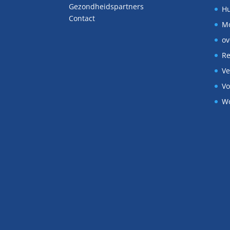
Gezondheidspartners
Hu
Contact
M
ov
Re
Ve
Vo
W