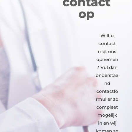
contact
op
Wilt u
contact
met ons
opnemen
? Vul dan
onderstaa
nd
contactfo
rmulier zo
compleet
mogelijk
in en wij
komen zo