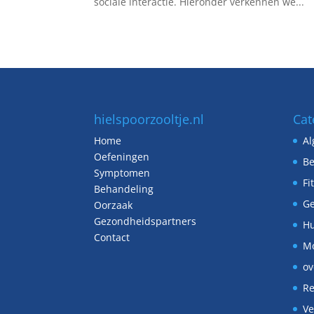
sociale interactie. Hieronder verkennen we...
hielspoorzooltje.nl
Cat
Home
A
Oefeningen
Be
Symptomen
Fi
Behandeling
G
Oorzaak
Gezondheidspartners
Hu
Contact
M
ov
Re
Ve